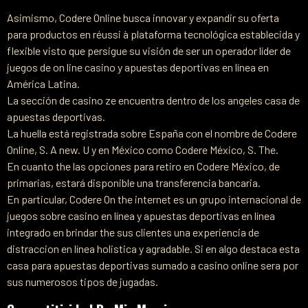
Asimismo, Codere Online busca innovar y expandir su oferta
para productos en réussi à plataforma tecnológica establecida y
flexible visto que persigue su visión de ser un operador líder de
juegos de on line casino y apuestas deportivas en línea en
América Latina.
La sección de casino ze encuentra dentro de los angeles casa de
apuestas deportivas.
La huella está registrada sobre España con el nombre de Codere
Online, S. A new. U y en México como Codere México, S. The.
En cuanto the las opciones para retiro en Codere México, de
primarias, estará disponible una transferencia bancaria.
En particular, Codere On the internet es un grupo internacional de
juegos sobre casino en línea y apuestas deportivas en línea
integrado en brindar the sus clientes una experiencia de
distraccion en línea holistica y agradable. Si en algo destaca esta
casa para apuestas deportivas sumado a casino online sera por
sus numerosos tipos de jugadas.