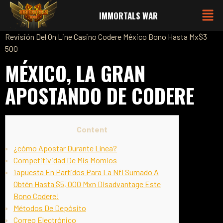
IMMORTALS WAR
Revisión Del On Line Casino Codere México Bono Hasta Mx$3
500
MÉXICO, LA GRAN
APOSTANDO DE CODERE
Content
¿cómo Apostar Durante Línea?
Competitividad De Mis Momios
¡apuesta En Partidos Para La Nfl Sumado A
Obtén Hasta $5, 000 Mxn Disadvantage Este
Bono Codere!
Métodos De Depósito
Correo Electrónico