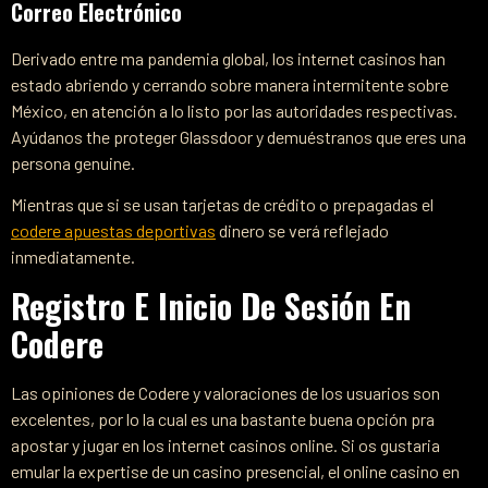
Correo Electrónico
Derivado entre ma pandemia global, los internet casinos han
estado abriendo y cerrando sobre manera intermitente sobre
México, en atención a lo listo por las autoridades respectivas.
Ayúdanos the proteger Glassdoor y demuéstranos que eres una
persona genuine.
Mientras que si se usan tarjetas de crédito o prepagadas el
codere apuestas deportivas
dinero se verá reflejado
inmediatamente.
Registro E Inicio De Sesión En
Codere
Las opiniones de Codere y valoraciones de los usuarios son
excelentes, por lo la cual es una bastante buena opción pra
apostar y jugar en los internet casinos online. Si os gustaria
emular la expertise de un casino presencial, el online casino en