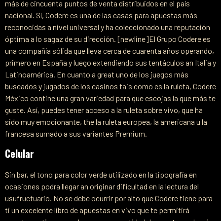
más de cincuenta puntos de venta distribuidos en el país
nacional. Sí, Codere es una de las casas para apuestas más
reconocidas a nivel universal y ha coleccionado una reputación
óptima a lo sagaz de su dirección. [newline]El Grupo Codere es
una compañía sólida que lleva cerca de cuarenta años operando,
primero en España y luego extendiendo sus tentáculos an Italia y
Latinoamérica. En cuanto a great uno de los juegos más
buscados y jugados de los casinos tais como es la ruleta, Codere
México contine una gran variedad para que escojas la que más te
guste. Así, puedes tener acceso a la ruleta sobre vivo, que ha
sido muy emocionante, the la ruleta europea, la americana u la
francesa sumado a sus variantes Premium.
Celular
Sin bar, el tono para color verde utilizado en la tipografía en
ocasiones podra llegar an originar dificultad en la lectura del
usufructuario. No se debe ocurrir por alto que Codere tiene para
ti un excelente libro de apuestas en vivo que te permitirá