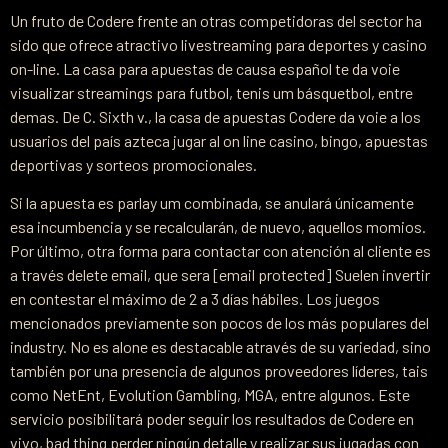
Un fruto de Codere frente an otras competidoras del sector ha
sido que ofrece atractivo livestreaming para deportes y casino
on-line. La casa para apuestas de causa español te da voie
visualizar streamings para futbol, tenis um básquetbol, entre
demas. De C. Sixth v., la casa de apuestas Codere da voie a los
usuarios del país azteca jugar al on line casino, bingo, apuestas
deportivas y sorteos promocionales.
Si la apuesta es parlay um combinada, se anulará únicamente
esa incumbencia y se recalcularán, de nuevo, aquellos momios.
Por último, otra forma para contactar con atención al cliente es
a través delete email, que sera [email protected] Suelen invertir
en contestar el máximo de 2 a 3 días hábiles. Los juegos
mencionados previamente son pocos de los más populares del
industry. No es alone es destacable através de su variedad, sino
también por una presencia de algunos proveedores líderes, tais
como NetEnt, Evolution Gambling, MGA, entre algunos. Este
servicio posibilitará poder seguir los resultados de Codere en
vivo, bad thing perder ningún detalle y realizar sus jugadas con