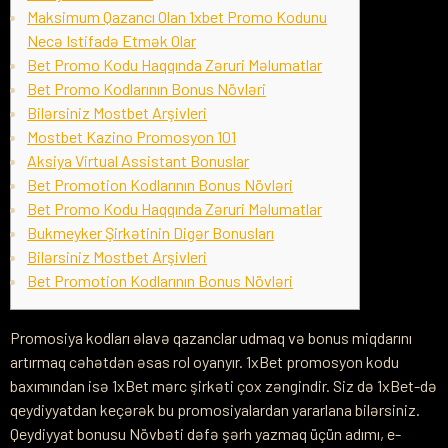
Maksimum Qazancı Olan 1xbet Promo Kodunu
Necə Istifadə Etmək Olar
Bet Promo Kodu Haqqında Zəruri Məlumatlar
Bet Promo Kodlarının Bonus Növləri
Bilərsiniz Mostbet Arşivleri
Mostbet Kazino Promosyon 101
Aksiya Virtual Assistant Bonuslar
Bet Promotion Kodlarının Bonus Növləri
Bet Promo Kodu Haqqında Zəruri Məlumatlar
Bukmeyker Şirkətinin Digər Bonusları
Bilərsiniz Mostbet Arşivleri
Bet Promotion Kodlarının Bonus Növləri
Promosiya kodları əlavə qazanclar udmaq və bonus miqdarını
artırmaq cəhətdən əsas rol oyanyır. 1xBet promosyon kodu
baxımından isə 1xBet mərc şirkəti çox zəngindir. Siz də 1xBet-də
qeydiyyatdan keçərək bu promosiyalardan yararlana bilərsiniz.
Qeydiyyat bonusu Növbəti dəfə şərh yazmaq üçün adımı, e-