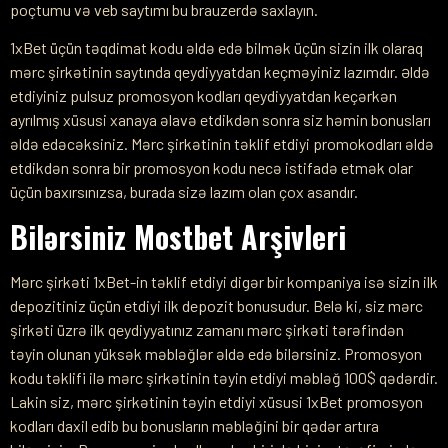
poçtumu və veb saytımı bu brauzerdə saxlayın.
1xBet üçün təqdimat kodu əldə edə bilmək üçün sizin ilk olaraq
mərc şirkətinin saytında qeydiyyatdan keçməyiniz lazımdır. Əldə
etdiyiniz pulsuz promosyon kodları qeydiyyatdan keçərkən
ayrılmış xüsusi xanaya əlavə etdikdən sonra siz həmin bonusları
əldə edəcəksiniz. Mərc şirkətinin təklif etdiyi promokodları əldə
etdikdən sonra bir promosyon kodu necə istifadə etmək olar
üçün baxırsınızsa, burada sizə lazım olan çox asandır.
Bilərsiniz Mostbet Arşivleri
Mərc şirkəti 1xBet-in təklif etdiyi digər bir kompaniya isə sizin ilk
depozitiniz üçün etdiyi ilk depozit bonusudur. Belə ki, siz mərc
şirkəti üzrə ilk qeydiyyatınız zamanı mərc şirkəti tərəfindən
təyin olunan yüksək məbləğlər əldə edə bilərsiniz. Promosyon
kodu təklifi ilə mərc şirkətinin təyin etdiyi məbləğ 100$ qədərdir.
Lakin siz, mərc şirkətinin təyin etdiyi xüsusi 1xBet promosyon
kodları daxil edib bu bonusların məbləğini bir qədər artıra