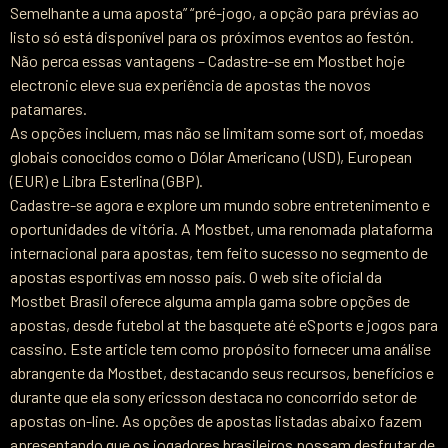
Semelhante a uma aposta” “pré-jogo, a opção para prévias ao
listo só está disponível para os próximos eventos ao festón.
Não perca essas vantagens – Cadastre-se em Mostbet hoje
electronic eleve sua experiência de apostas the novos
patamares.
As opções incluem, mas não se limitam some sort of, moedas
globais conocidos como o Dólar Americano (USD), European
(EUR) e Libra Esterlina (GBP).
Cadastre-se agora e explore um mundo sobre entretenimento e
oportunidades de vitória. A Mostbet, uma renomada plataforma
internacional para apostas, tem feito sucesso no segmento de
apostas esportivas em nosso país. O web site oficial da
Mostbet Brasil oferece alguma ampla gama sobre opções de
apostas, desde futebol at the basquete até eSports e jogos para
cassino. Este article tem como propósito fornecer uma análise
abrangente da Mostbet, destacando seus recursos, benefícios e
durante que ela sony ericsson destaca no concorrido setor de
apostas on-line. As opções de apostas listadas abaixo fazem
apresentando que os jogadores brasileiros possam desfrutar de