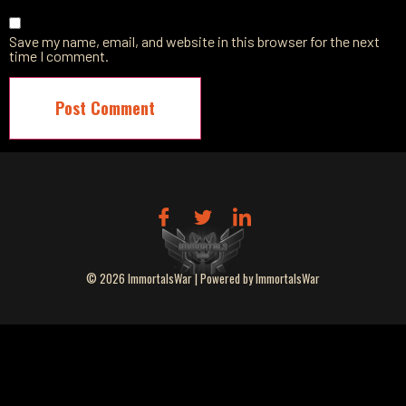
Save my name, email, and website in this browser for the next
time I comment.
© 2026 ImmortalsWar | Powered by ImmortalsWar