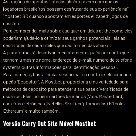
As opções de apostas listadas abaixo fazem com que os
jogadores brasileiros possam desfrutar de sua experiência na”
“Mostbet BR quando apostam em esportes elizabeth jogos de
cassino.
Para comprender mais sobre qualquer um deles at the como eles
poderiam ajudá-lo a otimizar seus ganhos potenciais, leia as
descrições de cada 1 deles que são fornecidas abaixo.
A plataforma irá desativar imediatamente quaisquer conta que
tenham u mesmo nome, endereço de e-mail, número de telefone
systems outras informações para identificação pessoal.
Para começar, basta iniciar sessão na tua conta e seleccionar a
opção ‘Depositar’. A Mostbet proporciona uma variedade para
métodos de deposito para atender à sua base diversificada de
usuários. Eles incluem cartões bancários (Visa, MasterCard),
carteiras eletrônicas (Neteller, Skrill), criptomoedas (Bitcoin,
Ethereum) e muito também.
Versão Carry Out Site Móvel Mostbet