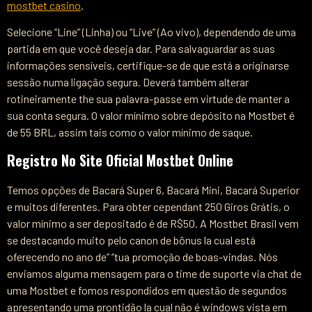
mostbet casino
.
Selecione “Line” (Linha) ou “Live” (Ao vivo), dependendo de uma
partida em que você deseja dar. Para salvaguardar as suas
informações sensíveis, certifique-se de que está a originarse
sessão numa ligação segura. Deverá também alterar
rotineiramente the sua palavra-passe em virtude de manter a
sua conta segura. O valor mínimo sobre depósito na Mostbet é
de 55 BRL, assim tais como o valor mínimo de saque.
Registro No Site Oficial Mostbet Online
Temos opções de Bacará Super 6, Bacará Mini, Bacará Superior
e muitos diferentes. Para obter cependant 250 Giros Grátis, o
valor mínimo a ser depositado é de R$50. A Mostbet Brasil vem
se destacando muito pelo canon de bônus la cual está
oferecendo no ano de” “tua promoção de boas-vindas. Nós
enviamos alguma mensagem para o time de suporte via chat de
uma Mostbet e fomos respondidos em questão de segundos
apresentando uma prontidão la cual não é windows vista em