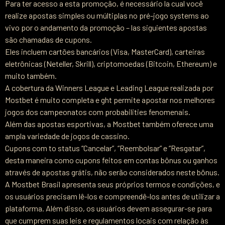
Para ter acesso a esta promoção, é necessário la cual você
realize apostas simples ou múltiplas no pré-jogo systems ao
vivo por o andamento da promoção – las siguientes apostas
são chamadas de cupons.
Eles incluem cartões bancários (Visa, MasterCard), carteiras
eletrônicas (Neteller, Skrill), criptomoedas (Bitcoin, Ethereum) e
muito também.
A cobertura da Winners League e Leading League realizada por
Mostbet é muito completa e ght permite apostar nos melhores
jogos dos campeonatos com probabilities fenomenais.
Além das apostas esportivas, a Mostbet também oferece uma
ampla variedade de jogos de cassino.
Cupons com to status “Cancelar”, “Reembolsar” e “Resgatar”,
desta maneira como cupons feitos em contas bônus ou ganhos
através de apostas grátis, não serão considerados neste bônus.
A Mostbet Brasil apresenta seus próprios termos e condições, e
os usuários precisam lê-los e compreendê-los antes de utilizar a
plataforma. Além disso, os usuários devem assegurar-se para
que cumprem suas leis e regulamentos locais com relação às