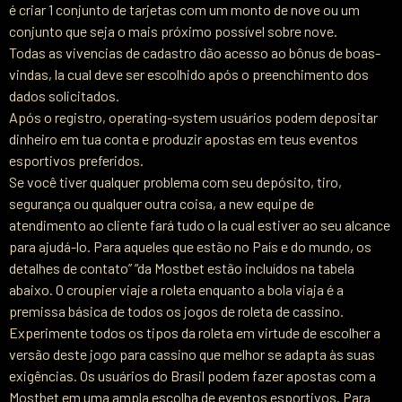
é criar 1 conjunto de tarjetas com um monto de nove ou um
conjunto que seja o mais próximo possível sobre nove.
Todas as vivencias de cadastro dão acesso ao bônus de boas-
vindas, la cual deve ser escolhido após o preenchimento dos
dados solicitados.
Após o registro, operating-system usuários podem depositar
dinheiro em tua conta e produzir apostas em teus eventos
esportivos preferidos.
Se você tiver qualquer problema com seu depósito, tiro,
segurança ou qualquer outra coisa, a new equipe de
atendimento ao cliente fará tudo o la cual estiver ao seu alcance
para ajudá-lo. Para aqueles que estão no País e do mundo, os
detalhes de contato” “da Mostbet estão incluídos na tabela
abaixo. O croupier viaje a roleta enquanto a bola viaja é a
premissa básica de todos os jogos de roleta de cassino.
Experimente todos os tipos da roleta em virtude de escolher a
versão deste jogo para cassino que melhor se adapta às suas
exigências. Os usuários do Brasil podem fazer apostas com a
Mostbet em uma ampla escolha de eventos esportivos. Para