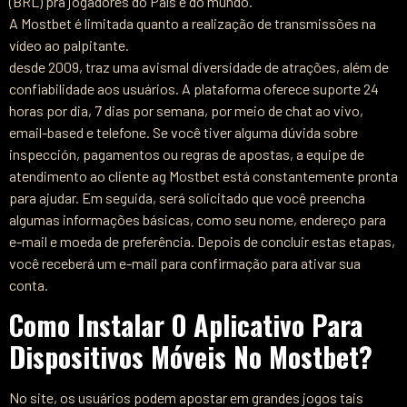
(BRL) pra jogadores do País e do mundo.
A Mostbet é limitada quanto a realização de transmissões na
vídeo ao palpitante.
desde 2009, traz uma avismal diversidade de atrações, além de
confiabilidade aos usuários. A plataforma oferece suporte 24
horas por dia, 7 dias por semana, por meio de chat ao vivo,
email-based e telefone. Se você tiver alguma dúvida sobre
inspección, pagamentos ou regras de apostas, a equipe de
atendimento ao cliente ag Mostbet está constantemente pronta
para ajudar. Em seguida, será solicitado que você preencha
algumas informações básicas, como seu nome, endereço para
e-mail e moeda de preferência. Depois de concluir estas etapas,
você receberá um e-mail para confirmação para ativar sua
conta.
Como Instalar O Aplicativo Para
Dispositivos Móveis No Mostbet?
No site, os usuários podem apostar em grandes jogos tais