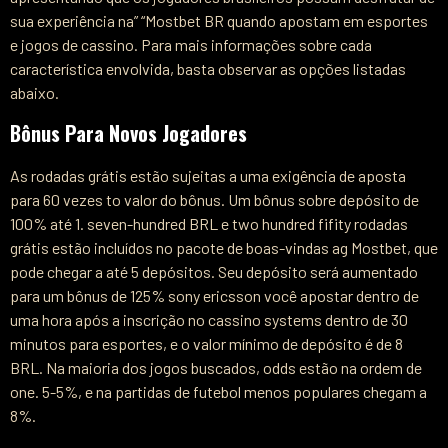
sua experiência na” “Mostbet BR quando apostam em esportes
e jogos de cassino. Para mais informações sobre cada
característica envolvida, basta observar as opções listadas
abaixo.
Bônus Para Novos Jogadores
As rodadas grátis estão sujeitas a uma exigência de aposta
para 60 vezes to valor do bônus. Um bônus sobre depósito de
100% até 1. seven-hundred BRL e two hundred fifity rodadas
grátis estão incluídos no pacote de boas-vindas ag Mostbet, que
pode chegar a até 5 depósitos. Seu depósito será aumentado
para um bônus de 125% sony ericsson você apostar dentro de
uma hora após a inscrição no cassino systems dentro de 30
minutos para esportes, e o valor mínimo de depósito é de 8
BRL. Na maioria dos jogos buscados, odds estão na ordem de
one. 5-5%, e na partidas de futebol menos populares chegam a
8%.