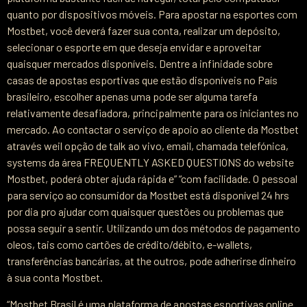
quanto por dispositivos móveis. Para apostar na esportes com
Mostbet, você deverá fazer sua conta, realizar um depósito,
selecionar o esporte em que deseja envidar e aproveitar
quaisquer mercados disponíveis. Dentre a infinidade sobre
casas de apostas esportivas que estão disponíveis no País
brasileiro, escolher apenas uma pode ser alguma tarefa
relativamente desafiadora, principalmente para os iniciantes no
mercado. Ao contactar o serviço de apoio ao cliente da Mostbet
através weil opção de talk ao vivo, email, chamada telefónica,
systems da área FREQUENTLY ASKED QUESTIONS do website
Mostbet, poderá obter ajuda rápida e” “com facilidade. O pessoal
para serviço ao consumidor da Mostbet está disponível 24 hrs
por dia pro ajudar com quaisquer questões ou problemas que
possa seguir a sentir. Utilizando um dos métodos de pagamento
oleos, tais como cartões de crédito/débito, e-wallets,
transferências bancárias, at the outros, pode adherirse dinheiro
à sua conta Mostbet.
“Mostbet Brasil é uma plataforma de apostas esportivas online