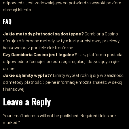
odpowiedzi jest zadowalający, co potwierdza wysoki poziom
obsługi klienta.
FAQ
Jakie metody płatności są dostępne?
Gambloria Casino
oferuje różnorodne metody, w tym karty kredytowe, przelewy
bankowe oraz portfele elektroniczne.
Czy Gambloria Casino jest legalne?
Tak, platforma posiada
odpowiednie licencje i przestrzega regulacji dotyczących gier
online.
Jakie są limity wypłat?
Limity wypłat różnią się w zależności
od metody płatności; pełne informacje można znaleźć w sekcji
finansowej.
Leave a Reply
Your email address will not be published.
Required fields are
marked
*